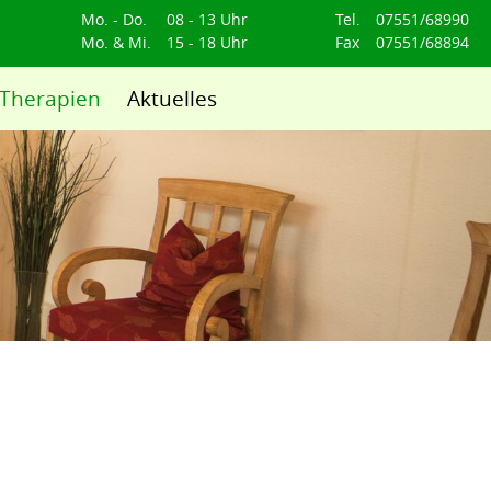
Mo. - Do.
08 - 13 Uhr
Tel.
07551/68990
Mo. & Mi.
15 - 18 Uhr
Fax
07551/68894
Therapien
Aktuelles
Navigation
überspringen